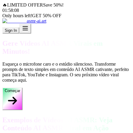
🔥
LIMITED OFFER
Save 50%!
01
:
58
:
01
Only hours left!
GET 50% OFF
asmr-ai.art
Sign In
Gere Vídeos AI ASMR Virais em
Minutos!
Esqueça o microfone caro e o estúdio silencioso. Transforme
prompts de texto simples em conteúdo AI ASMR cativante, perfeito
para TikTok, YouTube e Instagram. O seu próximo vídeo viral
começa aqui.
Começar
Exemplos de Vídeos AI ASMR: Veja
Conteúdo AI ASMR Viral em Ação