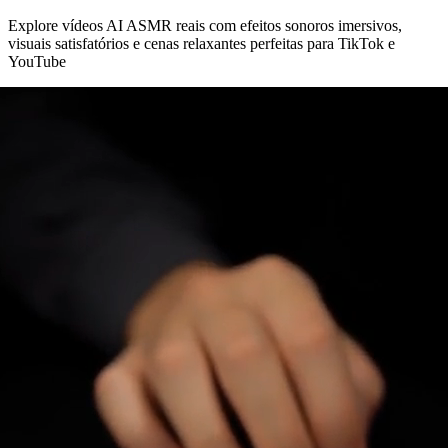
Explore vídeos AI ASMR reais com efeitos sonoros imersivos,
visuais satisfatórios e cenas relaxantes perfeitas para TikTok e
YouTube